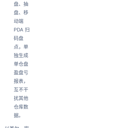
盘、抽
盘、移
动端
PDA 扫
码盘
点，单
独生成
单仓盘
盈盘亏
报表，
互不干
扰其他
仓库数
据。