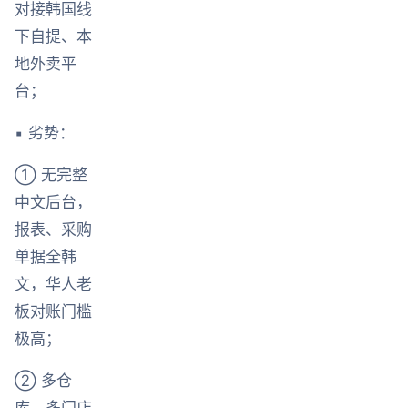
对接韩国线
下自提、本
地外卖平
台；
▪ 劣势：
① 无完整
中文后台，
报表、采购
单据全韩
文，华人老
板对账门槛
极高；
② 多仓
库、多门店