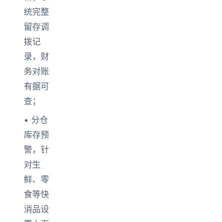
统完整
留存调
拨记
录，财
务对账
有据可
查；
• 分仓
库存预
警，针
对生
鲜、零
食等快
消品设