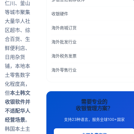
仁川、釜山
等城市聚集
收银硬件
大量华人社
海外商城订货
区超市、综
合百货、生
海外批发行业
鲜便利店、
海外税务发票
日用杂货
铺，本地本
海外零售行业
土零售数字
化程度高，
但
本土韩文
收银软件并
需要专业的
收银管理方案？
不适配华人
经营场景
。
支持23种语言，服务全球100+国家
韩国本土主