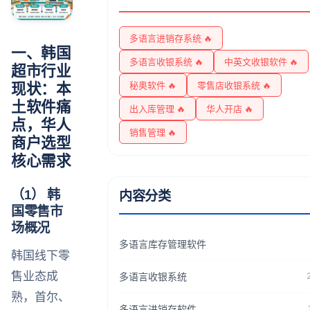
多语言进销存系统 🔥
一、韩国
多语言收银系统 🔥
中英文收银软件 🔥
超市行业
秘奥软件 🔥
零售店收银系统 🔥
现状：本
土软件痛
出入库管理 🔥
华人开店 🔥
点，华人
销售管理 🔥
商户选型
核心需求
（1） 韩
内容分类
国零售市
场概况
多语言库存管理软件
韩国线下零
售业态成
多语言收银系统
熟，首尔、
多语言进销存软件