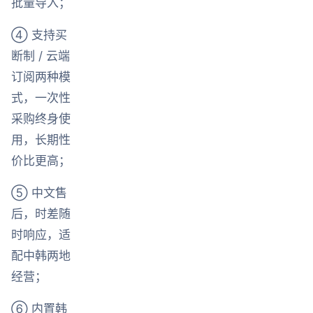
批量导入；
④ 支持买
断制 / 云端
订阅两种模
式，一次性
采购终身使
用，长期性
价比更高；
⑤ 中文售
后，时差随
时响应，适
配中韩两地
经营；
⑥ 内置韩