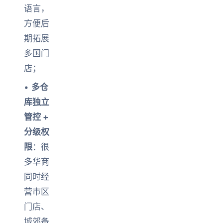
语言，
方便后
期拓展
多国门
店；
•
多仓
库独立
管控 +
分级权
限
：很
多华商
同时经
营市区
门店、
城郊备