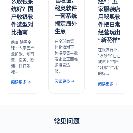
管收银，
经”：五
么收银系
秘奥软件
家服装店
统好？国
一套系统
用秘奥软
产收银软
搞定海外
件把日常
件选型对
生意
经营玩出
比指南
“新花样”
在全球商贸一
前言 随着全
体化浪潮下，
球华人零售产
在服装行业，
跨境零售与批
业扩张，东南
“收银台”往往
发企业正面临
亚、南美、欧
被贴上“结账”
多语言适
洲、日韩等
“对账”“忙乱”
配、...
地...
的标...
阅读更多 →
阅读更多 →
阅读更多 →
常见问题