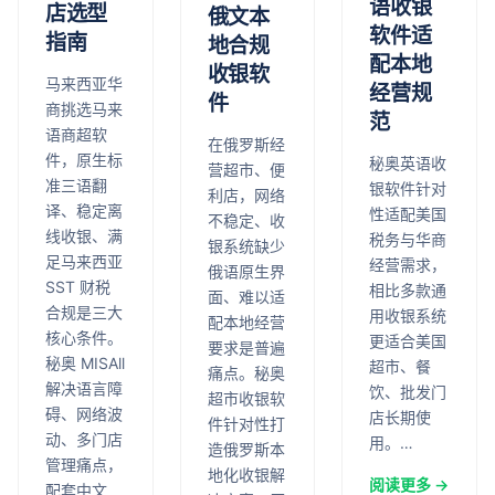
语收银
店选型
俄文本
软件适
指南
地合规
配本地
收银软
马来西亚华
经营规
件
商挑选马来
范
语商超软
在俄罗斯经
件，原生标
秘奥英语收
营超市、便
准三语翻
银软件针对
利店，网络
译、稳定离
性适配美国
不稳定、收
线收银、满
税务与华商
银系统缺少
足马来西亚
经营需求，
俄语原生界
SST 财税
相比多款通
面、难以适
合规是三大
用收银系统
配本地经营
核心条件。
更适合美国
要求是普遍
秘奥 MISAll
超市、餐
痛点。秘奥
解决语言障
饮、批发门
超市收银软
碍、网络波
店长期使
件针对性打
动、多门店
用。…
造俄罗斯本
管理痛点，
地化收银解
阅读更多 →
配套中文