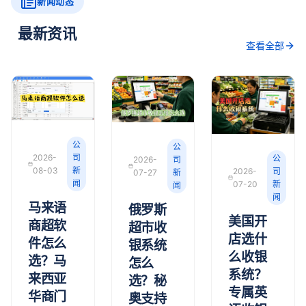
新闻动态
最新资讯
查看全部
公
公
2026-
司
公
2026-
司
08-03
新
2026-
司
07-27
新
闻
07-20
新
闻
闻
马来语
俄罗斯
美国开
商超软
超市收
店选什
件怎么
银系统
么收银
选？马
怎么
系统？
来西亚
选？秘
专属英
华商门
奥支持