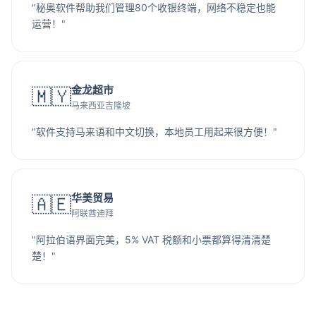
"秘奥软件帮助我们管理80个收银终端，网络不稳定也能
运营！"
金龙超市
🇲🇾
马来西亚吉隆坡
"软件支持马来语和中文切换，本地员工用起来很方便！"
华美贸易
🇦🇪
阿联酋迪拜
"阿拉伯语界面完美，5% VAT 税额和小票都算得清清楚
楚！"