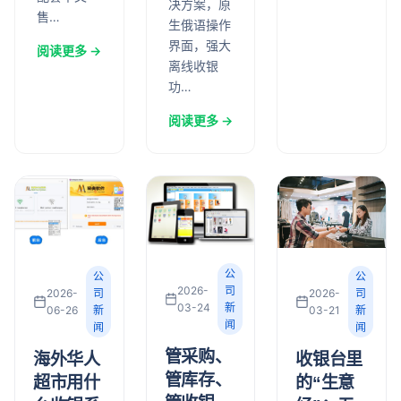
决方案，原
售…
生俄语操作
界面，强大
阅读更多 →
离线收银
功…
阅读更多 →
公
公
公
2026-
司
2026-
司
2026-
司
03-24
新
03-21
新
06-26
新
闻
闻
闻
管采购、
收银台里
海外华人
管库存、
的“生意
超市用什