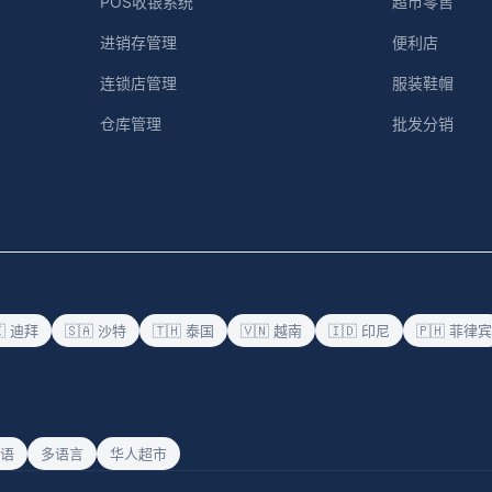
POS收银系统
超市零售
进销存管理
便利店
连锁店管理
服装鞋帽
仓库管理
批发分销
🇪 迪拜
🇸🇦 沙特
🇹🇭 泰国
🇻🇳 越南
🇮🇩 印尼
🇵🇭 菲律宾
语
多语言
华人超市