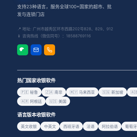
支持23种语言，服务全球100+国家的超市、批
发与连锁门店
📍 地址: 广州市越秀区环市西路202号828、829、912
📱 咨询热线（微信同号）：18588769116
热门国家收银软件
🇵🇪 秘鲁
🇿🇦 南非
🇲🇾 马来西亚
🇸🇬 新加坡
🇦
🇦🇷 阿根廷
🇺🇸 美国
语言版本收银软件
英文收银
中英文
西班牙语
法语
阿拉伯语
葡萄牙