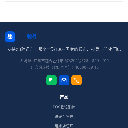
秘奥
软件
秘
支持23种语言，服务全球100+国家的超市、批发与连锁门店
📍 地址: 广州市越秀区环市西路202号828、829、912
📱 咨询热线（微信同号）：18588769116
产品
POS收银系统
进销存管理
连锁店管理