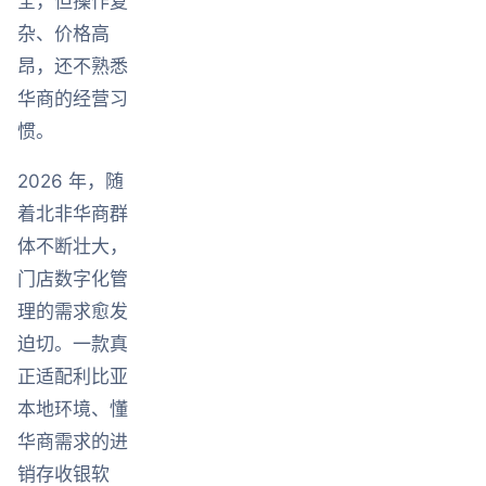
全，但操作复
杂、价格高
昂，还不熟悉
华商的经营习
惯。
2026 年，随
着北非华商群
体不断壮大，
门店数字化管
理的需求愈发
迫切。一款真
正适配利比亚
本地环境、懂
华商需求的进
销存收银软