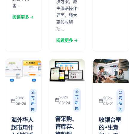
决方案，原
售…
生俄语操作
界面，强大
阅读更多 →
离线收银
功…
阅读更多 →
公
公
公
2026-
司
2026-
司
2026-
司
03-24
新
03-21
新
06-26
新
闻
闻
闻
管采购、
收银台里
海外华人
管库存、
的“生意
超市用什