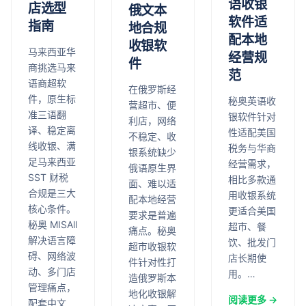
语收银
店选型
俄文本
软件适
指南
地合规
配本地
收银软
马来西亚华
经营规
件
商挑选马来
范
语商超软
在俄罗斯经
件，原生标
秘奥英语收
营超市、便
准三语翻
银软件针对
利店，网络
译、稳定离
性适配美国
不稳定、收
线收银、满
税务与华商
银系统缺少
足马来西亚
经营需求，
俄语原生界
SST 财税
相比多款通
面、难以适
合规是三大
用收银系统
配本地经营
核心条件。
更适合美国
要求是普遍
秘奥 MISAll
超市、餐
痛点。秘奥
解决语言障
饮、批发门
超市收银软
碍、网络波
店长期使
件针对性打
动、多门店
用。…
造俄罗斯本
管理痛点，
地化收银解
阅读更多 →
配套中文