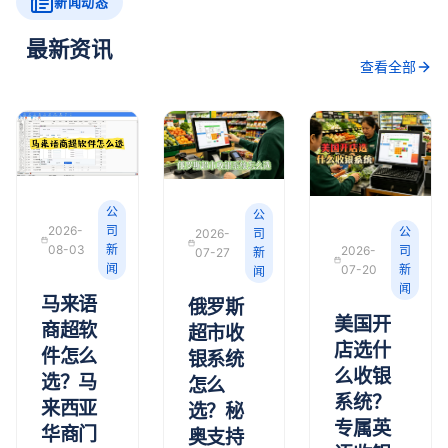
新闻动态
最新资讯
查看全部
公
公
2026-
司
公
2026-
司
08-03
新
2026-
司
07-27
新
闻
07-20
新
闻
闻
马来语
俄罗斯
美国开
商超软
超市收
店选什
件怎么
银系统
么收银
选？马
怎么
系统？
来西亚
选？秘
专属英
华商门
奥支持