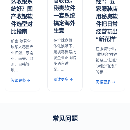
管收银，
经”：五
么收银系
秘奥软件
家服装店
统好？国
一套系统
用秘奥软
产收银软
搞定海外
件把日常
件选型对
生意
经营玩出
比指南
“新花样”
在全球商贸一
前言 随着全
体化浪潮下，
球华人零售产
在服装行业，
跨境零售与批
业扩张，东南
“收银台”往往
发企业正面临
亚、南美、欧
被贴上“结账”
多语言适
洲、日韩等
“对账”“忙乱”
配、...
地...
的标...
阅读更多 →
阅读更多 →
阅读更多 →
常见问题