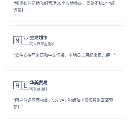
"秘奥软件帮助我们管理80个收银终端，网络不稳定也能
运营！"
金龙超市
🇲🇾
马来西亚吉隆坡
"软件支持马来语和中文切换，本地员工用起来很方便！"
华美贸易
🇦🇪
阿联酋迪拜
"阿拉伯语界面完美，5% VAT 税额和小票都算得清清楚
楚！"