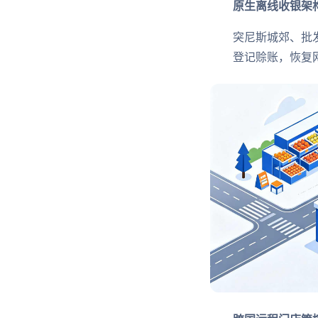
原生离线收银架
突尼斯城郊、批
登记赊账，恢复