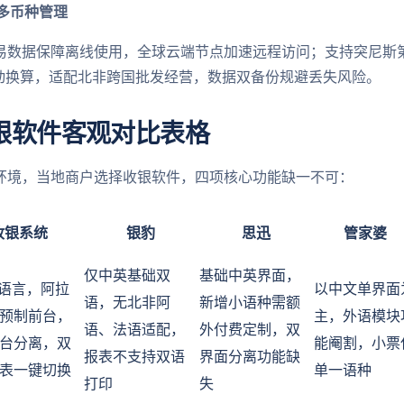
同多币种管理
易数据保障离线使用，全球云端节点加速远程访问；支持突尼斯
种自动换算，适配北非跨国批发经营，数据双备份规避丢失风险。
银软件客观对比表格
环境，当地商户选择收银软件，四项核心功能缺一不可：
收银系统
银豹
思迅
管家婆
仅中英基础双
基础中英界面，
种语言，阿拉
以中文单界面
语，无北非阿
新增小语种需额
语预制前台，
主，外语模块
语、法语适配，
外付费定制，双
台分离，双
能阉割，小票
报表不支持双语
界面分离功能缺
表一键切换
单一语种
打印
失