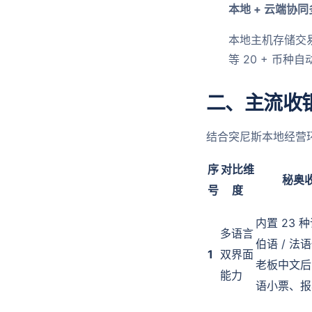
本地 + 云端协
本地主机存储交
等 20 + 币
二、主流收
结合突尼斯本地经营
序
对比维
秘奥
号
度
内置 23 
多语言
伯语 / 法
1
双界面
老板中文后
能力
语小票、报