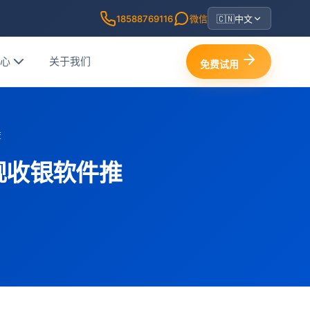
18588769116
微信
🇨🇳
中文
中心
关于我们
免费试用
荐
规收银软件推