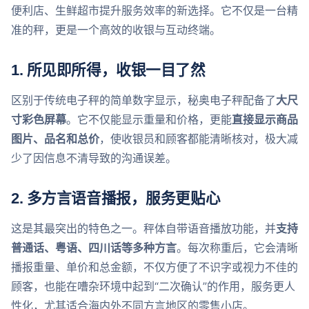
便利店、生鲜超市提升服务效率的新选择。它不仅是一台精
准的秤，更是一个高效的收银与互动终端。
1.
所见即所得，收银一目了然
区别于传统电子秤的简单数字显示，秘奥电子秤配备了
大尺
寸彩色屏幕
。它不仅能显示重量和价格，更能
直接显示商品
图片、品名和总价
，使收银员和顾客都能清晰核对，极大减
少了因信息不清导致的沟通误差。
2.
多方言语音播报，服务更贴心
这是其最突出的特色之一。秤体自带语音播放功能，并
支持
普通话、粤语、四川话等多种方言
。每次称重后，它会清晰
播报重量、单价和总金额，不仅方便了不识字或视力不佳的
顾客，也能在嘈杂环境中起到“二次确认”的作用，服务更人
性化，尤其适合海内外不同方言地区的零售小店。