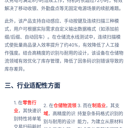
次充电可满足8小时连续工作，待机时长超过72小时，有效
解决了移动收银、外勤盘点等无固定电源场景的续航难题。
此外，该产品支持自动感应、手动按键及连续扫描三种模
式，用户可根据实际需求自定义输出数据格式（如添加前
缀/后缀、自动回车）。在仓储流水线测试中，连续扫描模
式使批量商品录入效率提升了约40%，有效降低了人工操
作强度。结合高精度的识别与耐用的设计，该设备在仓储物
流领域有效优化了库存管理，降低了因条码识别错误导致的
库存差异。
三、行业适配性方面
1. 在
零售行
2. 在
仓储物流领
3. 而在
制造业
，其支
业
，其快速识
域
，高精度的识
持复杂条码格式识别的
别特性将单笔
别与耐用的设计
能力，为建立从原材料
交易扫码耗时