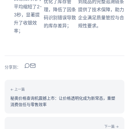
优化了库存管
到成品的完整追溯链条
平均缩短了2-
理，降低了因条
提供了技术保障，助力
3秒，显著提
码识别错误导致
企业满足质量管控与合
升了收银效
的库存差异；
规性要求。
率；
分享到：
← 上一篇
秘奥价格查询机震撼上市：让价格透明化成为新常态，重塑
消费信任与零售效率
下一篇 →