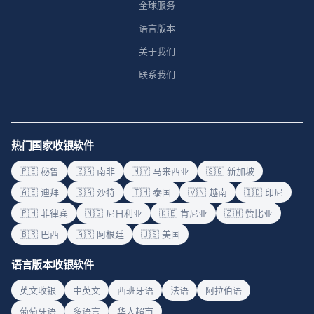
全球服务
语言版本
关于我们
联系我们
热门国家收银软件
🇵🇪 秘鲁
🇿🇦 南非
🇲🇾 马来西亚
🇸🇬 新加坡
🇦🇪 迪拜
🇸🇦 沙特
🇹🇭 泰国
🇻🇳 越南
🇮🇩 印尼
🇵🇭 菲律宾
🇳🇬 尼日利亚
🇰🇪 肯尼亚
🇿🇲 赞比亚
🇧🇷 巴西
🇦🇷 阿根廷
🇺🇸 美国
语言版本收银软件
英文收银
中英文
西班牙语
法语
阿拉伯语
葡萄牙语
多语言
华人超市