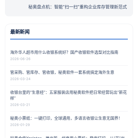
秘奥盘点机：智能“扫一扫”重构企业库存管理新范式
最新新闻
海外华人超市用什么收银系统好？国产收银软件选型对比指南
2026-06-26
管采购、管库存、管收银，秘奥软件一套系统搞定海外生意
2026-03-24
收银台里的“生意经”：五家服装店用秘奥软件把日常经营玩出“新花
样”
2026-03-21
秘奥小票纸：一键打印，全球通用，多语言收银让生意无国界！
2026-01-29
秘奥合作Xprinter，推出新一代商用小票机：稳定打印，从“芯”出