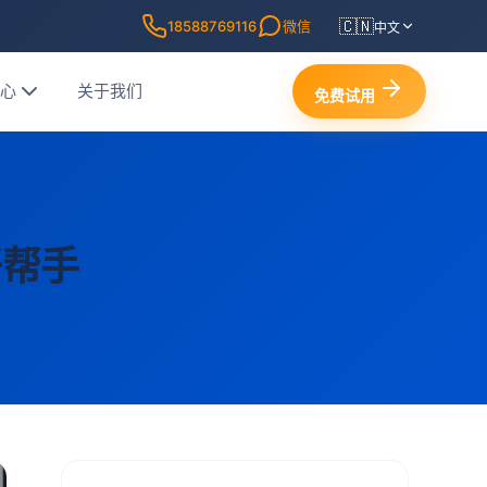
🇨🇳
18588769116
微信
中文
中心
关于我们
免费试用
好帮手