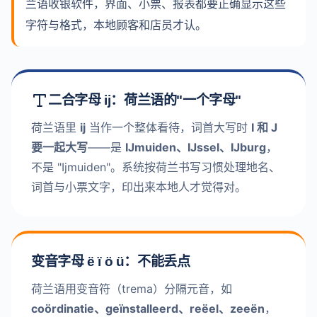
兰语收银软件，界面、小票、报表都要正确显示这些
字符与格式，本地顾客和店员才认。
二合字母 ij：荷兰语的"一个字母"
荷兰语里
ij
当作一个整体看待，词首大写时
I 和 J
要一起大写
——是
IJmuiden、IJssel、IJburg
，
不是 "Ijmuiden"。系统按荷兰书写习惯处理地名、
词首与小票文字，印出来本地人才觉得对。
变音字母 ë ï ö ü：不能丢点
荷兰语用变音符（trema）分隔元音，如
coördinatie、geïnstalleerd、reëel、zeeën
，