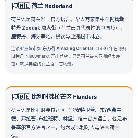
🇳🇱 荷兰 Nederland
荷兰语是荷兰唯一官方语言。华人商家集中在
阿姆斯
特丹 Zeedijk 唐人街
（荷兰最具代表性的中国城）、
鹿特丹
、
海牙
等地，餐饮与亚洲超市林立。
连锁亚洲超市如
东方行 Amazing Oriental
（1986 年在阿姆
斯特丹 Nieuwmarkt 开出首店，已是荷兰最大亚洲超市连
锁）就是典型的荷兰语门店场景。
🇧🇪 比利时弗拉芒区 Flanders
荷兰语是比利时弗拉芒区（含
安特卫普、东/西弗兰
德、弗拉芒-布拉班特、林堡
）唯一官方语言，也是
布
鲁塞尔
官方语言之一，约六成比利时人母语为荷兰
语。