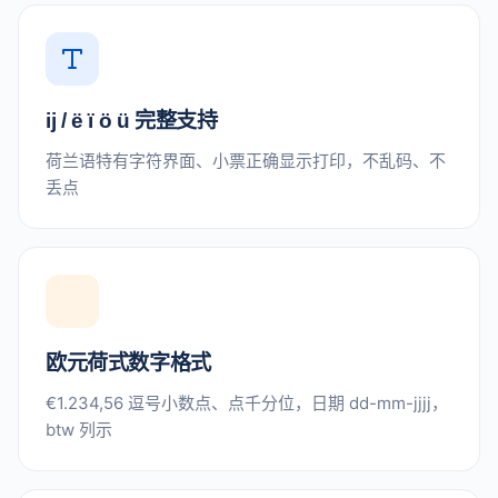
ij / ë ï ö ü 完整支持
荷兰语特有字符界面、小票正确显示打印，不乱码、不
丢点
欧元荷式数字格式
€1.234,56 逗号小数点、点千分位，日期 dd-mm-jjjj，
btw 列示