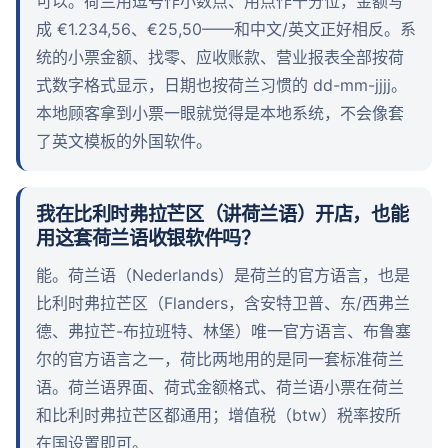
可以。荷兰用逗号作小数点、用点作千分位，金额写
成 €1.234,56、€25,50——和中文/英文正好相反。系
统的小票金额、找零、应收账款、营业报表全部按荷
式数字格式显示，日期也按荷兰习惯的 dd-mm-jjjj。
本地顾客拿到小票一眼就觉得是本地系统，不会像套
了英文模板的外国软件。
我在比利时弗拉芒区（讲荷兰语）开店，也能
用这套荷兰语收银软件吗？
能。荷兰语（Nederlands）是荷兰的官方语言，也是
比利时弗拉芒区（Flanders，含安特卫普、东/西弗兰
德、弗拉芒-布拉班特、林堡）唯一官方语言、布鲁塞
尔的官方语言之一，荷比两地用的是同一套标准荷兰
语。荷兰语界面、荷式金额格式、荷兰语小票在荷兰
和比利时弗拉芒区都通用；增值税（btw）税率按所
在国设置即可。