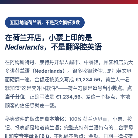
🇳🇱 地道荷兰语，不是英文模板凑数
在荷兰开店，小票上印的是
Nederlands
，不是翻译腔英语
在阿姆斯特丹、鹿特丹开华人超市、中餐馆，顾客和店员大
多讲
荷兰语（Nederlands）
。很多收银软件只是把英文界
面硬翻一遍，金额还按英文写成
€1,234.56
，荷兰人一看
就知道"这是套外国软件"——荷兰习惯是
逗号当小数点、点
当千分位
，正确写法是
€1.234,56
。差这一个标点，本地
顾客的信任感就差一截。
秘奥软件的做法是
真本地化
：100% 荷兰语界面，小票、按
钮、报表都是地道荷兰语；完整支持荷兰语特有的
二合字母
ij
和
变音字母 ë ï ö ü
，不乱码不丢点；金额、日期一律按荷