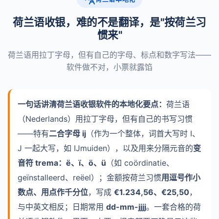
荷兰语收银，难的不是翻译，是"按荷兰习
惯来"
荷兰语用拉丁字母，但有自己的字母、标点和数字写法——
软件做不对，小票就露馅
一句话讲清荷兰语收银软件的本地化要点：
荷兰语
（Nederlands）用拉丁字母，但有自己的书写习惯
——特有
二合字母 ij
（作为一个整体，词首大写时 I、
J 一起大写，如 IJmuiden），以及用来分隔元音的
变
音符 trema：ë、ï、ö、ü
（如 coördinatie、
geïnstalleerd、reëel）；金额按荷兰习惯
用逗号作小
数点、用点作千分位
，写成
€1.234,56、€25,50
，
与中英文相反；日期常用
dd-mm-jjjj
。一套合格的荷