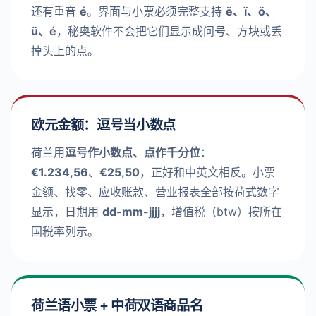
还有重音
é
。界面与小票必须完整支持
ë、ï、ö、
ü、é
，秘奥软件不会把它们显示成问号、方块或丢
掉头上的点。
欧元金额：逗号当小数点
荷兰用
逗号作小数点、点作千分位
：
€1.234,56
、
€25,50
，正好和中英文相反。小票
金额、找零、应收账款、营业报表全部按荷式数字
显示，日期用
dd-mm-jjjj
，增值税（btw）按所在
国税率列示。
荷兰语小票 + 中荷双语商品名