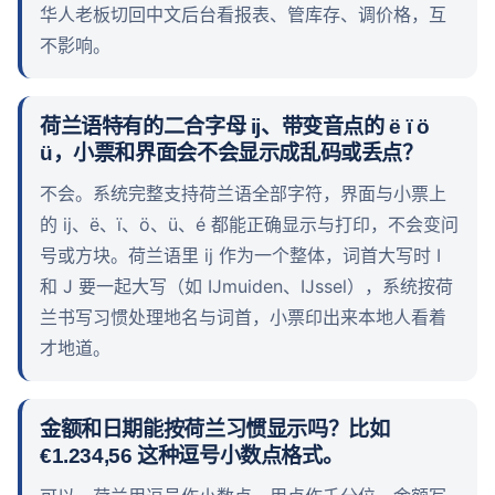
华人老板切回中文后台看报表、管库存、调价格，互
不影响。
荷兰语特有的二合字母 ij、带变音点的 ë ï ö
ü，小票和界面会不会显示成乱码或丢点？
不会。系统完整支持荷兰语全部字符，界面与小票上
的 ij、ë、ï、ö、ü、é 都能正确显示与打印，不会变问
号或方块。荷兰语里 ij 作为一个整体，词首大写时 I
和 J 要一起大写（如 IJmuiden、IJssel），系统按荷
兰书写习惯处理地名与词首，小票印出来本地人看着
才地道。
金额和日期能按荷兰习惯显示吗？比如
€1.234,56 这种逗号小数点格式。