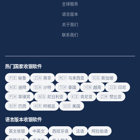
全球服务
语言版本
关于我们
联系我们
热门国家收银软件
🇵🇪 秘鲁
🇿🇦 南非
🇲🇾 马来西亚
🇸🇬 新加坡
🇦🇪 迪拜
🇸🇦 沙特
🇹🇭 泰国
🇻🇳 越南
🇮🇩 印尼
🇵🇭 菲律宾
🇳🇬 尼日利亚
🇰🇪 肯尼亚
🇿🇲 赞比亚
🇧🇷 巴西
🇦🇷 阿根廷
🇺🇸 美国
语言版本收银软件
英文收银
中英文
西班牙语
法语
阿拉伯语