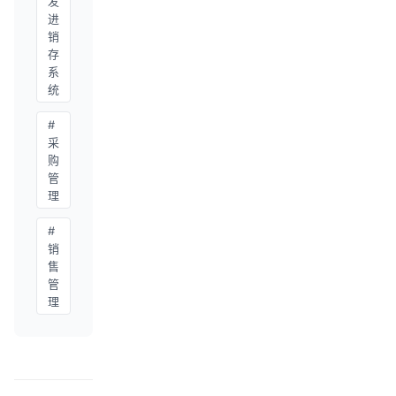
发
进
销
存
系
统
#
采
购
管
理
#
销
售
管
理