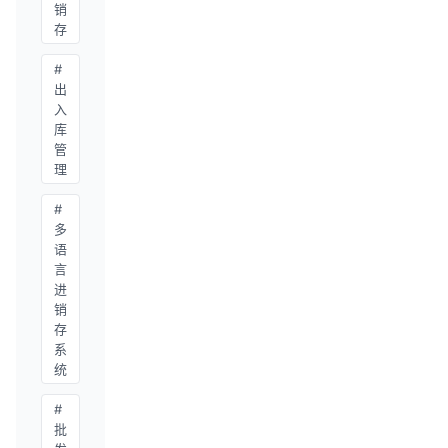
销
存
#
出
入
库
管
理
#
多
语
言
进
销
存
系
统
#
批