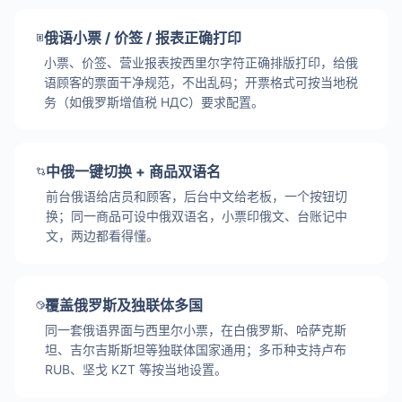
俄语小票 / 价签 / 报表正确打印
小票、价签、营业报表按西里尔字符正确排版打印，给俄
语顾客的票面干净规范，不出乱码；开票格式可按当地税
务（如俄罗斯增值税 НДС）要求配置。
中俄一键切换 + 商品双语名
前台俄语给店员和顾客，后台中文给老板，一个按钮切
换；同一商品可设中俄双语名，小票印俄文、台账记中
文，两边都看得懂。
覆盖俄罗斯及独联体多国
同一套俄语界面与西里尔小票，在白俄罗斯、哈萨克斯
坦、吉尔吉斯斯坦等独联体国家通用；多币种支持卢布
RUB、坚戈 KZT 等按当地设置。