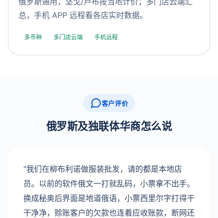
俄罗斯通用，坚戈/卢布按当地计价；多门店云端汇
总，手机 APP 远程看各店实时数据。
多币种
多门店云端
手机远程
客户评价
俄罗斯及独联体华商怎么说
"我们在柳布利诺做服装批发，请的都是本地店
员。以前的软件俄文一打就乱码，小票拿不出手。
换成秘奥后界面是地道俄语，小票西里尔字打得干
干净净，赊账客户的欠款也连着应收账款，断网还