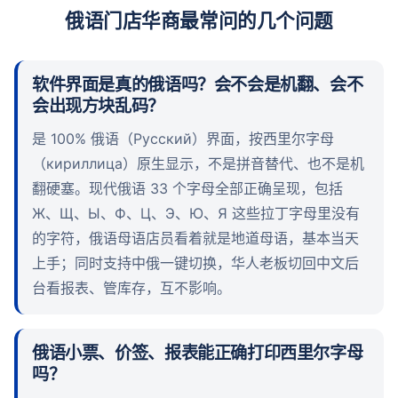
俄语门店华商最常问的几个问题
软件界面是真的俄语吗？会不会是机翻、会不
会出现方块乱码？
是 100% 俄语（Русский）界面，按西里尔字母
（кириллица）原生显示，不是拼音替代、也不是机
翻硬塞。现代俄语 33 个字母全部正确呈现，包括
Ж、Щ、Ы、Ф、Ц、Э、Ю、Я 这些拉丁字母里没有
的字符，俄语母语店员看着就是地道母语，基本当天
上手；同时支持中俄一键切换，华人老板切回中文后
台看报表、管库存，互不影响。
俄语小票、价签、报表能正确打印西里尔字母
吗？