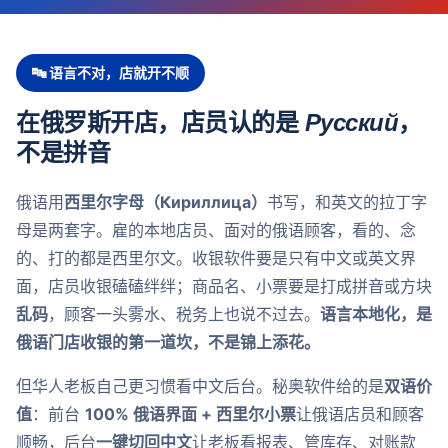
🔤 语言不对，店就开不顺
在俄罗斯开店，店员认的是
Русский
，
不是拼音
俄语用
西里尔字母（Кириллица）
书写，和英文的拉丁字
母是两套字。雇的本地店员、面对的俄语顾客，看的、念
的、打的都是西里尔文。收银软件要是只有中文或英文界
面，店员收银磕磕绊绊；商品名、小票要是打成拼音或方块
乱码
，顾客一头雾水、税务上也说不过去。
语言本地化，是
俄语门店收银的第一道坎，不是锦上添花。
但华人老板自己更习惯看中文后台。秘奥软件给的是
双语价
值
：前台
100% 俄语界面 + 西里尔小票
让俄语店员和顾客
顺畅，后台
一键切回中文
让老板看报表、管库存、对账款