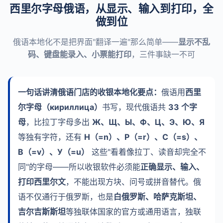
西里尔字母俄语，从显示、输入到打印，全
做到位
俄语本地化不是把界面"翻译一遍"那么简单——
显示不乱
码、键盘能录入、小票能打印
，三件事缺一不可
一句话讲清俄语门店的收银本地化要点：
俄语用
西里
尔字母（кириллица）
书写，现代俄语共
33 个字
母
，比拉丁字母多出
Ж、Щ、Ы、Ф、Ц、Э、Ю、Я
等独有字符，还有
Н（=n）、Р（=r）、С（=s）、
В（=v）、У（=u）
这些"看着像拉丁、读音却完全不
同"的字母——所以收银软件必须能
正确显示、输入、
打印西里尔文
，不能出现方块、问号或拼音替代。俄
语不仅通行于俄罗斯，也是
白俄罗斯、哈萨克斯坦、
吉尔吉斯斯坦
等独联体国家的官方或通用语言，独联