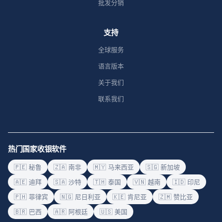
批发分销
支持
全球服务
语言版本
关于我们
联系我们
热门国家收银软件
🇵🇪 秘鲁
🇿🇦 南非
🇲🇾 马来西亚
🇸🇬 新加坡
🇦🇪 迪拜
🇸🇦 沙特
🇹🇭 泰国
🇻🇳 越南
🇮🇩 印尼
🇵🇭 菲律宾
🇳🇬 尼日利亚
🇰🇪 肯尼亚
🇿🇲 赞比亚
🇧🇷 巴西
🇦🇷 阿根廷
🇺🇸 美国