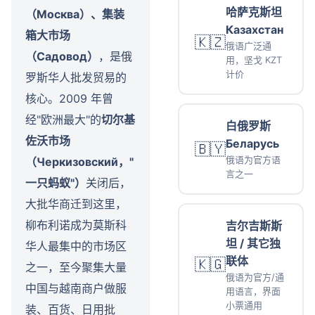
哈萨克斯坦
（Москва）、集装
Казахстан
箱大市场
🇰🇿
俄语广泛通
（Садовод）
，是俄
用，坚戈 KZT
计价
罗斯华人批发贸易的
核心。2009 年曾
经"欧洲最大"的
切尔基
白俄罗斯
佐沃市场
Беларусь
🇧🇾
俄语为官方语
（Черкизовский，"
言之一
一只蚂蚁"）
关闭后，
大批华商迁到这里，
柳布利诺成为莫斯科
吉尔吉斯斯
坦 / 其它独
华人最集中的市场区
联体
🇰🇬
之一，至今聚集大量
俄语为官方/通
中国与越南商户做服
用语言，界面
小票通用
装、百货、日用批